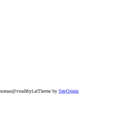
thomas@vsudibyl.at
Theme by
SiteOrigin