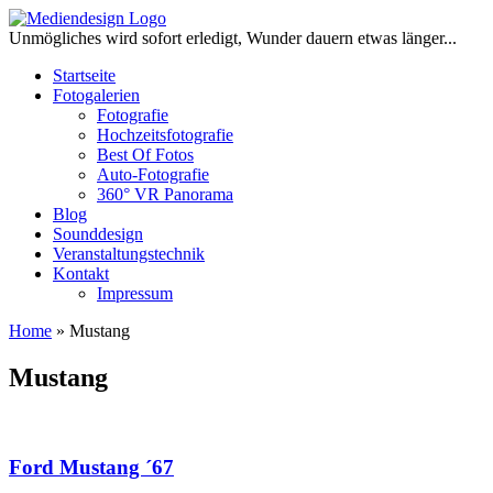
Zum
Inhalt
Unmögliches wird sofort erledigt, Wunder dauern etwas länger...
springen
Startseite
Fotogalerien
Fotografie
Hochzeitsfotografie
Best Of Fotos
Auto-Fotografie
360° VR Panorama
Blog
Sounddesign
Veranstaltungstechnik
Kontakt
Impressum
Home
»
Mustang
Mustang
Ford Mustang ´67