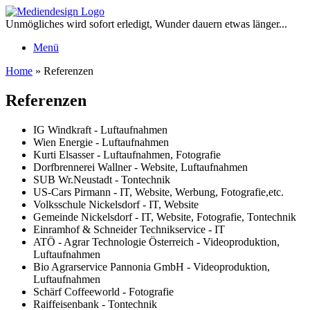
Zum
Inhalt
Unmögliches wird sofort erledigt, Wunder dauern etwas länger...
springen
Menü
Home
»
Referenzen
Referenzen
IG Windkraft - Luftaufnahmen
Wien Energie - Luftaufnahmen
Kurti Elsasser - Luftaufnahmen, Fotografie
Dorfbrennerei Wallner - Website, Luftaufnahmen
SUB Wr.Neustadt - Tontechnik
US-Cars Pirmann - IT, Website, Werbung, Fotografie,etc.
Volksschule Nickelsdorf - IT, Website
Gemeinde Nickelsdorf - IT, Website, Fotografie, Tontechnik
Einramhof & Schneider Technikservice - IT
ATÖ - Agrar Technologie Österreich - Videoproduktion,
Luftaufnahmen
Bio Agrarservice Pannonia GmbH - Videoproduktion,
Luftaufnahmen
Schärf Coffeeworld - Fotografie
Raiffeisenbank - Tontechnik