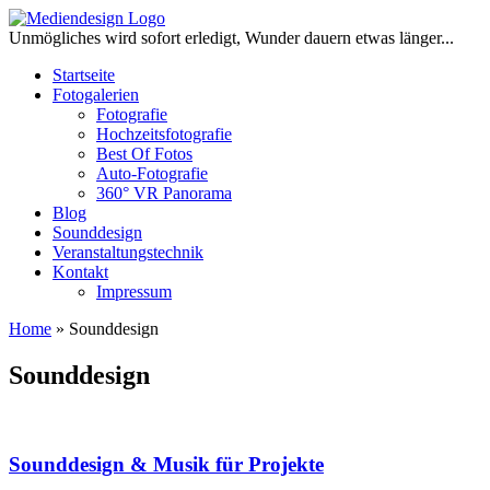
Zum
Inhalt
Unmögliches wird sofort erledigt, Wunder dauern etwas länger...
springen
Startseite
Fotogalerien
Fotografie
Hochzeitsfotografie
Best Of Fotos
Auto-Fotografie
360° VR Panorama
Blog
Sounddesign
Veranstaltungstechnik
Kontakt
Impressum
Home
»
Sounddesign
Sounddesign
Sounddesign & Musik für Projekte