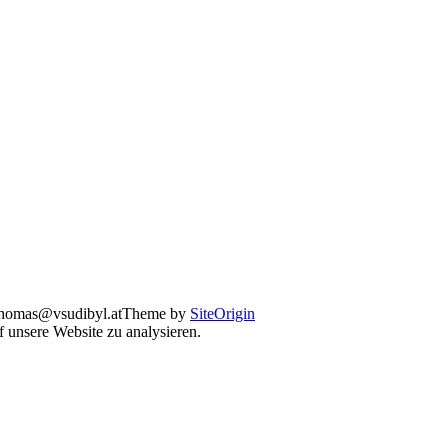
thomas@vsudibyl.at
Theme by
SiteOrigin
 unsere Website zu analysieren.